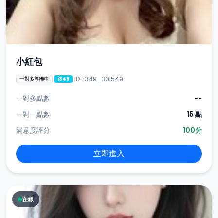
小紅包
ID: i349_301549
一對多等待中
i349
一對多點數
--
一對一點數
15 點
滿意度評分
100分
立即進入
在線