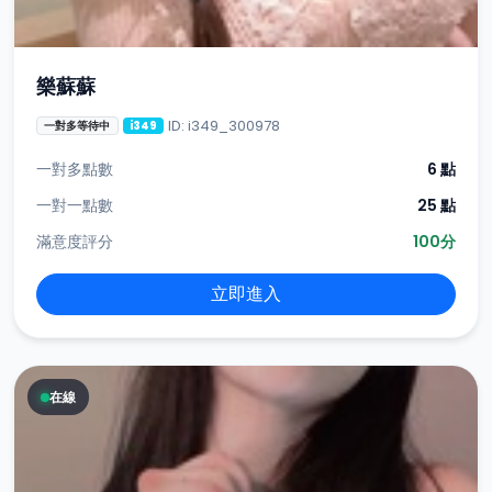
樂蘇蘇
ID: i349_300978
一對多等待中
i349
一對多點數
6 點
一對一點數
25 點
滿意度評分
100分
立即進入
在線