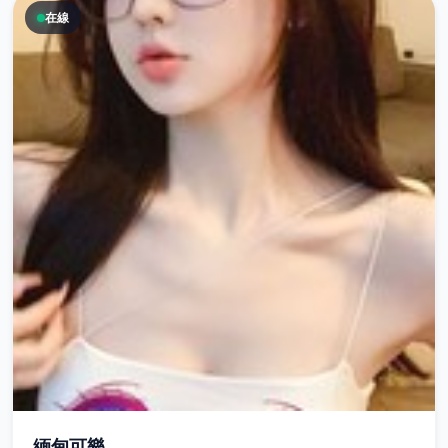
在線
緬甸可樂