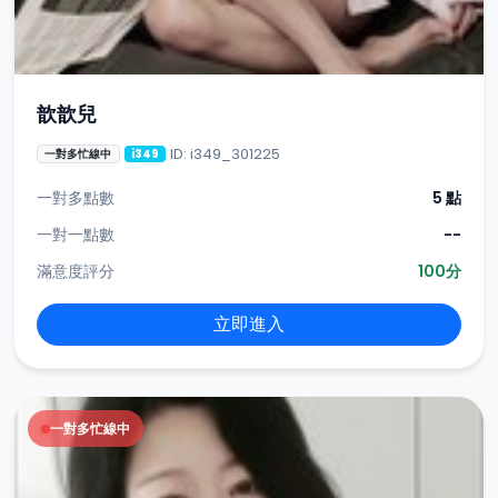
歆歆兒
ID: i349_301225
一對多忙線中
i349
一對多點數
5 點
一對一點數
--
滿意度評分
100分
立即進入
一對多忙線中