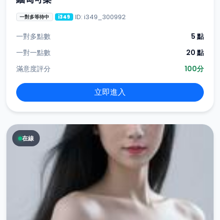
ID: i349_300992
一對多等待中
i349
一對多點數
5 點
一對一點數
20 點
滿意度評分
100分
立即進入
在線