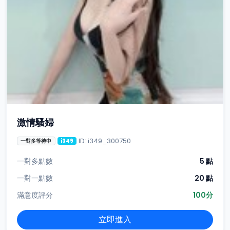
激情騷婦
ID: i349_300750
一對多等待中
i349
一對多點數
5 點
一對一點數
20 點
滿意度評分
100分
立即進入