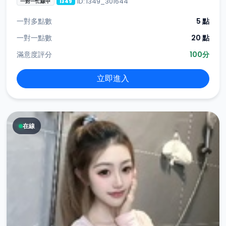
ID: i349_301644
一對一忙線中
i349
一對多點數
5 點
一對一點數
20 點
滿意度評分
100分
立即進入
在線