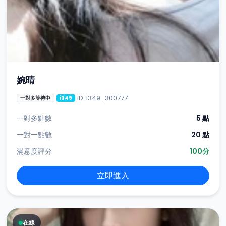
婉晴
ID: i349_300777
一對多等待中
i349
一對多點數
5 點
一對一點數
20 點
滿意度評分
100分
立即進入
在線