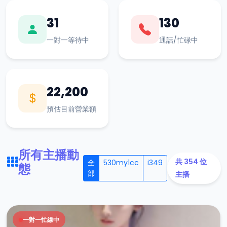
31
130
一對一等待中
通話/忙碌中
22,200
預估目前營業額
所有主播動
共 354 位
全
530my1cc
i349
態
部
主播
一對一忙線中