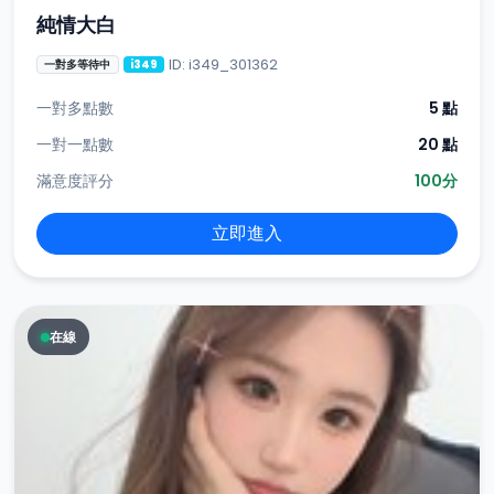
純情大白
ID: i349_301362
一對多等待中
i349
一對多點數
5 點
一對一點數
20 點
滿意度評分
100分
立即進入
在線